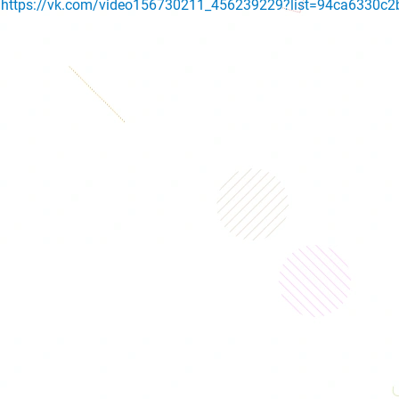
https://vk.com/video156730211_456239229?list=94ca6330c