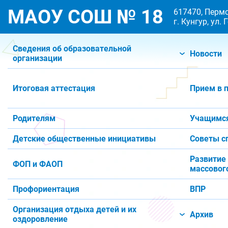
МАОУ СОШ № 18
617470, Пермс
г. Кунгур, ул.
Сведения об образовательной
Новости
организации
Итоговая аттестация
Прием в 
Родителям
Учащимс
Детские общественные инициативы
Советы с
Развитие
ФОП и ФАОП
массового
Профориентация
ВПР
Организация отдыха детей и их
Архив
оздоровление