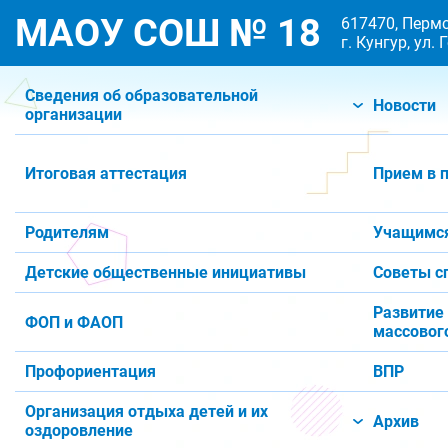
МАОУ СОШ № 18
617470, Пермс
г. Кунгур, ул.
Сведения об образовательной
Новости
организации
Итоговая аттестация
Прием в 
Родителям
Учащимс
Детские общественные инициативы
Советы с
Развитие
ФОП и ФАОП
массового
Профориентация
ВПР
Организация отдыха детей и их
Архив
оздоровление