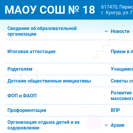
МАОУ СОШ № 18
617470, Пермс
г. Кунгур, ул.
Сведения об образовательной
Новости
организации
Итоговая аттестация
Прием в 
Родителям
Учащимс
Детские общественные инициативы
Советы с
Развитие
ФОП и ФАОП
массового
Профориентация
ВПР
Организация отдыха детей и их
Архив
оздоровление