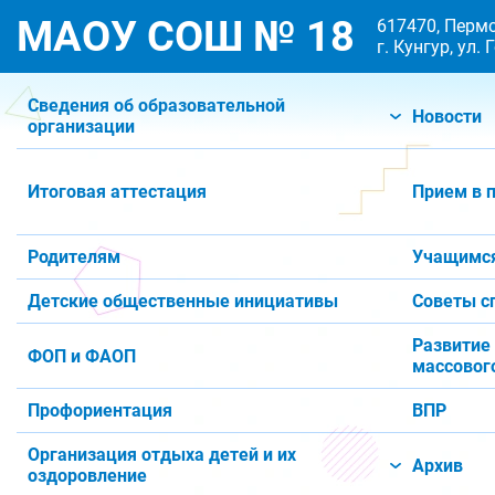
МАОУ СОШ № 18
617470, Пермс
г. Кунгур, ул.
Сведения об образовательной
Новости
организации
Итоговая аттестация
Прием в 
Родителям
Учащимс
Детские общественные инициативы
Советы с
Развитие
ФОП и ФАОП
массового
Профориентация
ВПР
Организация отдыха детей и их
Архив
оздоровление