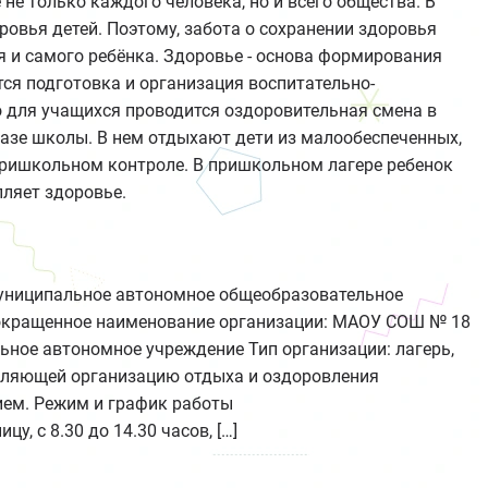
 не только каждого человека, но и всего общества. В
ровья детей. Поэтому, забота о сохранении здоровья
я и самого ребёнка. Здоровье - основа формирования
я подготовка и организация воспитательно-
 для учащихся проводится оздоровительная смена в
базе школы. В нем отдыхают дети из малообеспеченных,
утришкольном контроле. В пришкольном лагере ребенок
пляет здоровье.
Муниципальное автономное общеобразовательное
окращенное наименование организации: МАОУ СОШ № 18
ное автономное учреждение Тип организации: лагерь,
вляющей организацию отдыха и оздоровления
ем. Режим и график работы
у, с 8.30 до 14.30 часов, […]