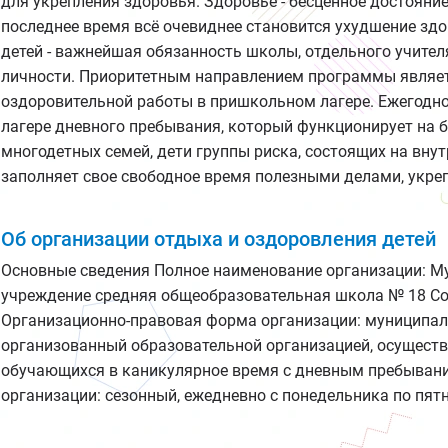
для укрепления здоровья. Здоровье - бесценное достояние
последнее время всё очевиднее становится ухудшение здо
детей - важнейшая обязанность школы, отдельного учител
личности. Приоритетным направлением программы являетс
оздоровительной работы в пришкольном лагере. Ежегодно
лагере дневного пребывания, который функционирует на 
многодетных семей, дети группы риска, состоящих на вн
заполняет свое свободное время полезными делами, укре
Об организации отдыха и оздоровления детей
Основные сведения Полное наименование организации: 
учреждение средняя общеобразовательная школа № 18 С
Организационно-правовая форма организации: муниципаль
организованный образовательной организацией, осущест
обучающихся в каникулярное время с дневным пребывани
организации: сезонный, ежедневно с понедельника по пятниц