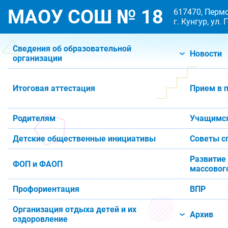
МАОУ СОШ № 18
617470, Пермс
г. Кунгур, ул.
Сведения об образовательной
Новости
организации
Итоговая аттестация
Прием в 
Родителям
Учащимс
Детские общественные инициативы
Советы с
Развитие
ФОП и ФАОП
массового
Профориентация
ВПР
Организация отдыха детей и их
Архив
оздоровление