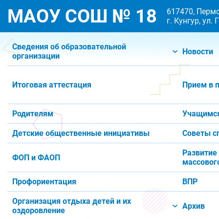
МАОУ СОШ № 18
617470, Пермс
г. Кунгур, ул.
Сведения об образовательной
Новости
организации
Итоговая аттестация
Прием в 
Родителям
Учащимс
Детские общественные инициативы
Советы с
Развитие
ФОП и ФАОП
массового
Профориентация
ВПР
Организация отдыха детей и их
Архив
оздоровление