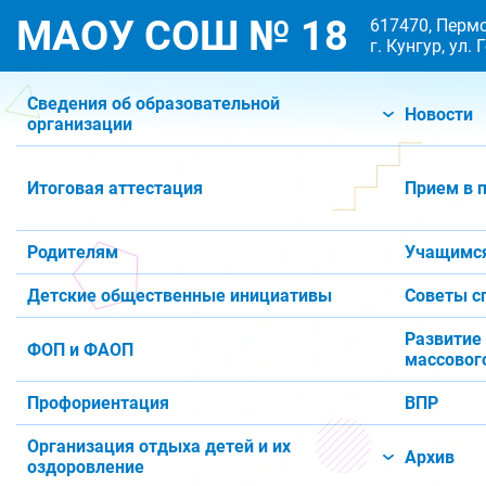
МАОУ СОШ № 18
617470, Пермс
г. Кунгур, ул.
Сведения об образовательной
Новости
организации
Итоговая аттестация
Прием в 
Родителям
Учащимс
Детские общественные инициативы
Советы с
Развитие
ФОП и ФАОП
массового
Профориентация
ВПР
Организация отдыха детей и их
Архив
оздоровление