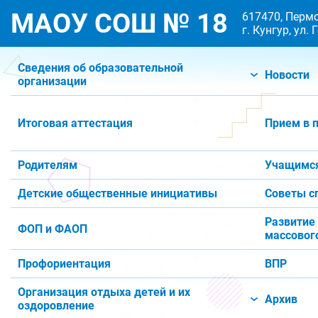
МАОУ СОШ № 18
617470, Пермс
г. Кунгур, ул.
Сведения об образовательной
Новости
организации
Итоговая аттестация
Прием в 
Родителям
Учащимс
Детские общественные инициативы
Советы с
Развитие
ФОП и ФАОП
массового
Профориентация
ВПР
Организация отдыха детей и их
Архив
оздоровление