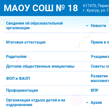
МАОУ СОШ № 18
617470, Пермс
г. Кунгур, ул.
Сведения об образовательной
Новости
организации
Итоговая аттестация
Прием в 
Родителям
Учащимс
Детские общественные инициативы
Советы с
Развитие
ФОП и ФАОП
массового
Профориентация
ВПР
Организация отдыха детей и их
Архив
оздоровление