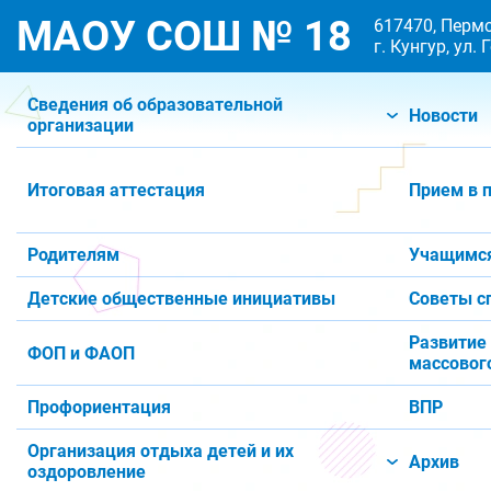
МАОУ СОШ № 18
617470, Пермс
г. Кунгур, ул.
Сведения об образовательной
Новости
организации
Итоговая аттестация
Прием в 
Родителям
Учащимс
Детские общественные инициативы
Советы с
Развитие
ФОП и ФАОП
массового
Профориентация
ВПР
Организация отдыха детей и их
Архив
оздоровление