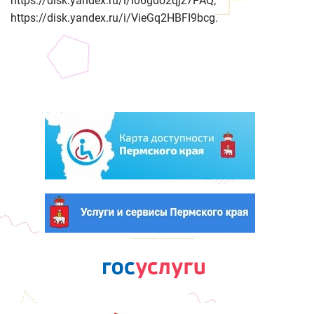
https://disk.yandex.ru/i/I06gdo2qjz7PAQ;
https://disk.yandex.ru/i/VieGq2HBFI9bcg.