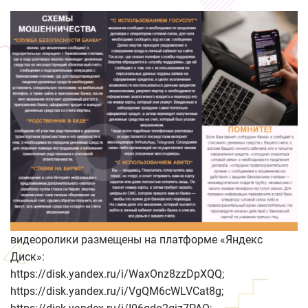
видеоролики размещены на платформе «Яндекс
Диск»:
https://disk.yandex.ru/i/WaxOnz8zzDpXQQ;
https://disk.yandex.ru/i/VgQM6cWLVCat8g;