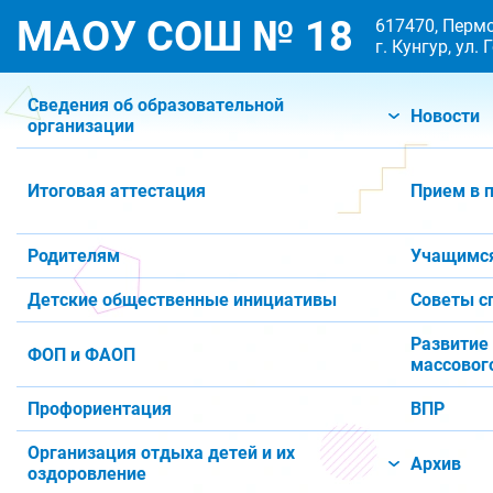
МАОУ СОШ № 18
617470, Пермс
г. Кунгур, ул.
Сведения об образовательной
Новости
организации
Итоговая аттестация
Прием в 
Родителям
Учащимс
Детские общественные инициативы
Советы с
Развитие
ФОП и ФАОП
массового
Профориентация
ВПР
Организация отдыха детей и их
Архив
оздоровление