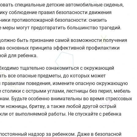
ьзовать специальные детские автомобильные сиденья,
тику соблюдение правил безопасности движения
тчики противопожарной безопасности: снизить
ые меры могут предотвратить большинство трагедий.
олжно быть признание самой возможности получения
у два основных принципа эффективной профилактики
ой для ребенка.
обходимо тщательно ознакомиться с окружающей
ать все опасные предметы, до которых может
ым правилам поведения, измените опасную окружающую
 столики с острыми углами, лестницы без перил, мебель
нам. Будьте особенно внимательны во время стрессовых
ли ножницы, бритву, а также любой другой острый
кли от выполняемой работы. Не спускайте с ребенка
остоянный надзор за ребенком. Даже в безопасной