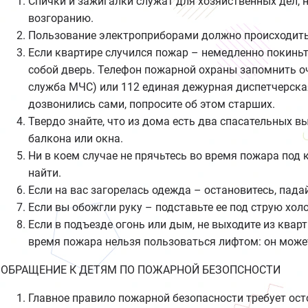
Спички и зажигалки служат для хозяйственных дел, 
возгоранию.
Пользование электроприборами должно происходить
Если квартире случился пожар – немедленно покинь
собой дверь. Телефон пожарной охраны запомнить оч
служба МЧС) или 112 единая дежурная диспетчерская
дозвонились сами, попросите об этом старших.
Твердо знайте, что из дома есть два спасательных вы
балкона или окна.
Ни в коем случае не прячьтесь во время пожара под
найти.
Если на вас загорелась одежда – остановитесь, пада
Если вы обожгли руку – подставьте ее под струю хол
Если в подъезде огонь или дым, не выходите из квар
время пожара нельзя пользоваться лифтом: он може
ОБРАЩЕНИЕ К ДЕТЯМ ПО ПОЖАРНОЙ БЕЗОПСНОСТИ
Главное правило пожарной безопасности требует ос