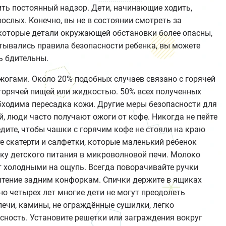
ть постоянный надзор. Дети, начинающие ходить,
ослых. Конечно, вы не в состоянии смотреть за
екоторые детали окружающей обстановки более опасны,
итывались правила безопасности ребенка, вы можете
ь бдительны.
огами. Около 20% подобных случаев связано с горячей
горячей пищей или жидкостью. 50% всех полученных
обходима пересадка кожи. Другие меры безопасности для
, люди часто получают ожоги от кофе. Никогда не пейте
едите, чтобы чашки с горячим кофе не стояли на краю
те скатерти и салфетки, которые маленький ребенок
чку детского питания в микроволновой печи. Молоко
т холодными на ощупь. Всегда поворачивайте ручки
очтение задним конфоркам. Спички держите в ящиках
но четырех лет многие дети не могут преодолеть
печи, камины, не ограждённые сушилки, легко
ность. Установите решетки или заграждения вокруг