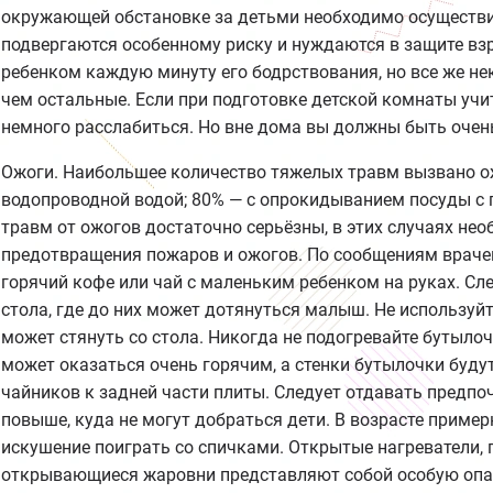
окружающей обстановке за детьми необходимо осуществи
подвергаются особенному риску и нуждаются в защите взр
ребенком каждую минуту его бодрствования, но все же н
чем остальные. Если при подготовке детской комнаты уч
немного расслабиться. Но вне дома вы должны быть очен
Ожоги. Наибольшее количество тяжелых травм вызвано ож
водопроводной водой; 80% — с опрокидыванием посуды с 
травм от ожогов достаточно серьёзны, в этих случаях не
предотвращения пожаров и ожогов. По сообщениям врачей
горячий кофе или чай с маленьким ребенком на руках. Сл
стола, где до них может дотянуться малыш. Не используй
может стянуть со стола. Никогда не подогревайте бутыло
может оказаться очень горячим, а стенки бутылочки буду
чайников к задней части плиты. Следует отдавать предп
повыше, куда не могут добраться дети. В возрасте пример
искушение поиграть со спичками. Открытые нагреватели, 
открывающиеся жаровни представляют собой особую опас