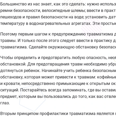
Большинство из нас знает, как это сделать: нужно испол
ремни безопасности, велосипедные шлемы; ввести в прак
пешеходов и правил безопасности на воде; установить да
температуру в водонагревательных агрегатах. Эти прост
Поэтому первым шагом к предупреждению травматизма д
травмы. И только после этого следует ввести в практик
травматизма. Сделайте окружающую обстановку безопасн
Чтобы определить и предотвратить любую опасность, не
обстановкой. Для предотвращения травм необходимо убр
дотянуться ребенок. Начинайте учить ребенка безопасн
обстановку, которая может привести к травмам: кофейные
и кровати, непосредственно примыкающие к открытым ок
ситуаций. Постарайтесь всегда запоминать, где вы остави
предмет, которым вы пользовались до того, как вас отвле
глаз.
Вторым принципом профилактики травматизма является п