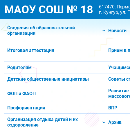
МАОУ СОШ № 18
617470, Пермс
г. Кунгур, ул.
Сведения об образовательной
Новости
организации
Итоговая аттестация
Прием в 
Родителям
Учащимс
Детские общественные инициативы
Советы с
Развитие
ФОП и ФАОП
массового
Профориентация
ВПР
Организация отдыха детей и их
Архив
оздоровление