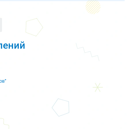
лений
ов”