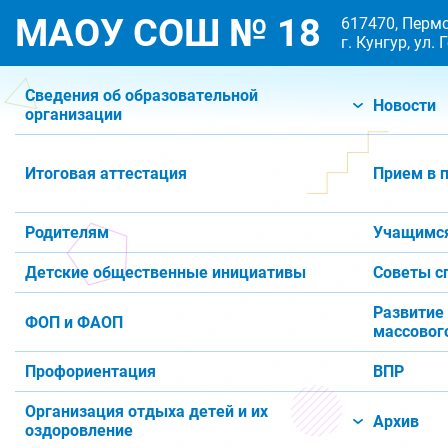
МАОУ СОШ № 18
617470, Пермс
г. Кунгур, ул.
Сведения об образовательной
Новости
организации
Итоговая аттестация
Прием в 
Родителям
Учащимс
Детские общественные инициативы
Советы с
Развитие
ФОП и ФАОП
массового
Профориентация
ВПР
Организация отдыха детей и их
Архив
оздоровление