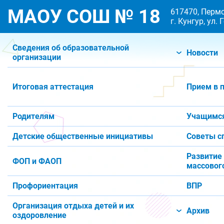
МАОУ СОШ № 18
617470, Пермс
г. Кунгур, ул.
Сведения об образовательной
Новости
организации
Итоговая аттестация
Прием в 
Родителям
Учащимс
Детские общественные инициативы
Советы с
Развитие
ФОП и ФАОП
массового
Профориентация
ВПР
Организация отдыха детей и их
Архив
оздоровление