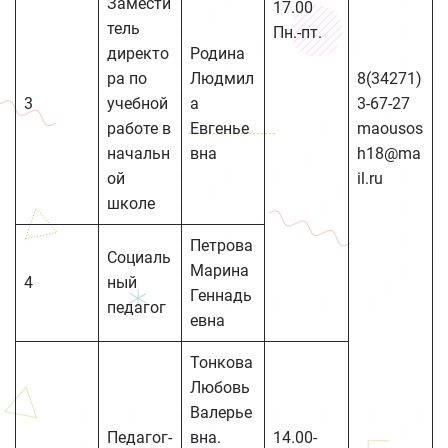
Замести
17.00
тель
Пн.-пт.
директо
Родина
ра по
Людмил
8(34271)
3
учебной
а
3-67-27
работе в
Евгенье
maousos
начальн
вна
h18@ma
ой
il.ru
школе
Петрова
Социаль
Марина
4
ный
Геннадь
педагог
евна
Тонкова
Любовь
Валерье
Педагог-
вна.
14.00-