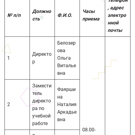
Телефон
, адрес
Должно
Часы
№ п/п
Ф.И.О.
электро
сть
приема
нной
почты
Белозер
ова
Директо
1
Ольга
р
Виталье
вна
Замести
Фаярши
тель
на
директо
2
Наталия
ра по
Аркадье
учебной
вна
работе
08.00-