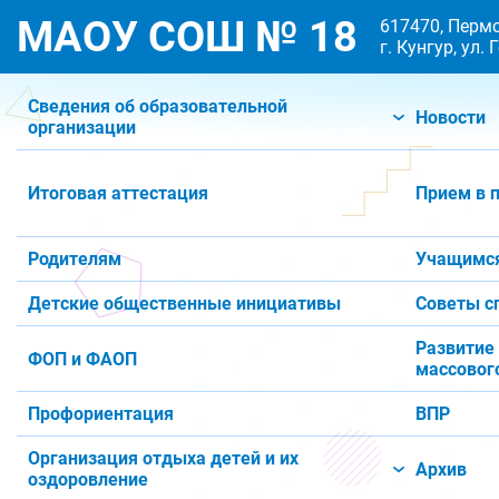
МАОУ СОШ № 18
617470, Пермс
г. Кунгур, ул.
Сведения об образовательной
Новости
организации
Итоговая аттестация
Прием в 
Родителям
Учащимс
Детские общественные инициативы
Советы с
Развитие
ФОП и ФАОП
массового
Профориентация
ВПР
Организация отдыха детей и их
Архив
оздоровление