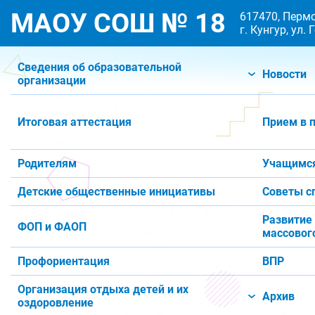
МАОУ СОШ № 18
617470, Пермс
г. Кунгур, ул.
Сведения об образовательной
Новости
организации
Итоговая аттестация
Прием в 
Родителям
Учащимс
Детские общественные инициативы
Советы с
Развитие
ФОП и ФАОП
массового
Профориентация
ВПР
Организация отдыха детей и их
Архив
оздоровление