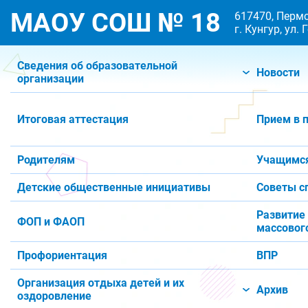
МАОУ СОШ № 18
617470, Пермс
г. Кунгур, ул.
Сведения об образовательной
Новости
организации
Итоговая аттестация
Прием в 
Родителям
Учащимс
Детские общественные инициативы
Советы с
Развитие
ФОП и ФАОП
массового
Профориентация
ВПР
Организация отдыха детей и их
Архив
оздоровление