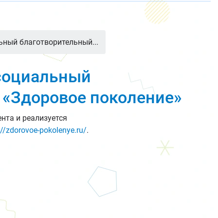
ьный благотворительный...
 социальный
 «Здоровое поколение»
нта и реализуется
://zdorovoe-pokolenye.ru/
.