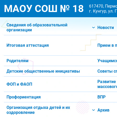
МАОУ СОШ № 18
617470, Пермс
г. Кунгур, ул.
Сведения об образовательной
Новости
организации
Итоговая аттестация
Прием в 
Родителям
Учащимс
Детские общественные инициативы
Советы с
Развитие
ФОП и ФАОП
массового
Профориентация
ВПР
Организация отдыха детей и их
Архив
оздоровление