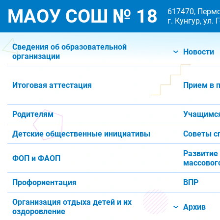
МАОУ СОШ № 18
617470, Пермс
г. Кунгур, ул.
Сведения об образовательной
Новости
организации
Итоговая аттестация
Прием в 
Родителям
Учащимс
Детские общественные инициативы
Советы с
Развитие
ФОП и ФАОП
массового
Профориентация
ВПР
Организация отдыха детей и их
Архив
оздоровление