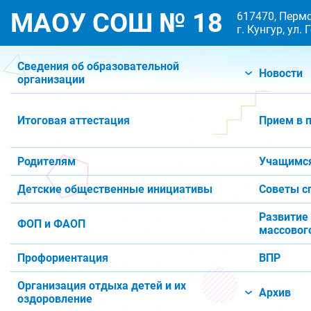
МАОУ СОШ № 18
617470, Пермс
г. Кунгур, ул.
Сведения об образовательной
Новости
организации
Итоговая аттестация
Прием в 
Родителям
Учащимс
Детские общественные инициативы
Советы с
Развитие
ФОП и ФАОП
массового
Профориентация
ВПР
Организация отдыха детей и их
Архив
оздоровление