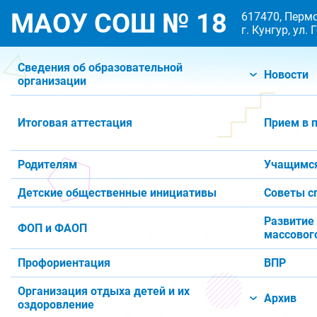
МАОУ СОШ № 18
617470, Пермс
г. Кунгур, ул.
Сведения об образовательной
Новости
организации
Итоговая аттестация
Прием в 
Родителям
Учащимс
Детские общественные инициативы
Советы с
Развитие
ФОП и ФАОП
массового
Профориентация
ВПР
Организация отдыха детей и их
Архив
оздоровление