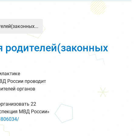
елей(законных...
я родителей(законных
илактике
ВД России проводит
вителей органов
организовать 22
инспекция МВД России»
3806034/