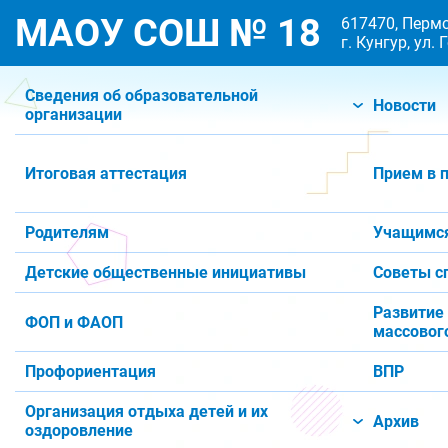
МАОУ СОШ № 18
617470, Пермс
г. Кунгур, ул.
Сведения об образовательной
Новости
организации
Итоговая аттестация
Прием в 
Родителям
Учащимс
Детские общественные инициативы
Советы с
Развитие
ФОП и ФАОП
массового
Профориентация
ВПР
Организация отдыха детей и их
Архив
оздоровление