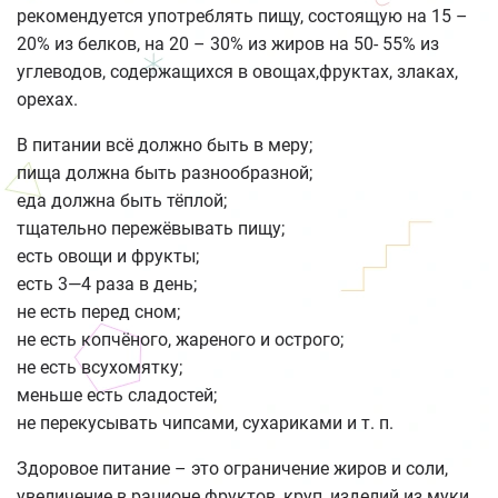
рекомендуется употреблять пищу, состоящую на 15 –
20% из белков, на 20 – 30% из жиров на 50- 55% из
углеводов, содержащихся в овощах,фруктах, злаках,
орехах.
В питании всё должно быть в меру;
пища должна быть разнообразной;
еда должна быть тёплой;
тщательно пережёвывать пищу;
есть овощи и фрукты;
есть 3—4 раза в день;
не есть перед сном;
не есть копчёного, жареного и острого;
не есть всухомятку;
меньше есть сладостей;
не перекусывать чипсами, сухариками и т. п.
Здоровое питание – это ограничение жиров и соли,
увеличение в рационе фруктов, круп, изделий из муки