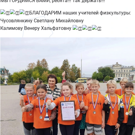
Мы ГОРДИМСЯ ВАМИ, ребята!!! Так держать!!!
БЛАГОДАРИМ наших учителей физкультуры:
Чусовлянкину Светлану Михайловну
Калимову Венеру Хальфатовну