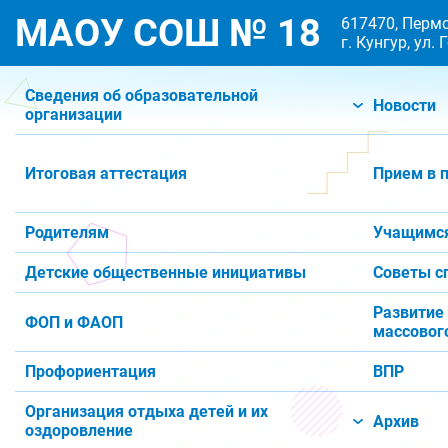
МАОУ СОШ № 18
617470, Пермс
г. Кунгур, ул.
Сведения об образовательной
Новости
организации
Итоговая аттестация
Прием в 
Родителям
Учащимс
Детские общественные инициативы
Советы с
Развитие
ФОП и ФАОП
массового
Профориентация
ВПР
Организация отдыха детей и их
Архив
оздоровление